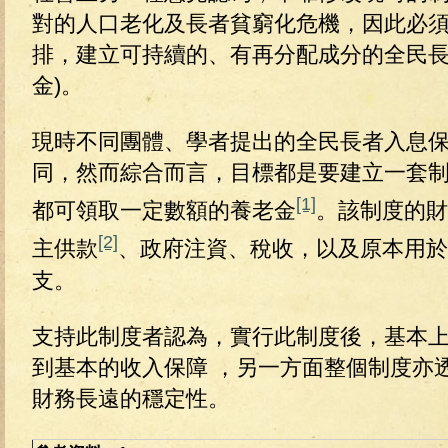
對的人口老化及長者貧窮化危機，因此必
排，建立可持續的、有再分配成分的全民長
金)。
現時不同團體、學者提出的全民長者入息
同，然而綜合而言，目標都是要建立一套
[1]
都可領取一定數額的養老金
。該制度的財
[2]
主供款
、政府注資、稅收，以及原本用於
支。
支持此制度者認為，實行此制度後，基本
到基本的收入保障 ，另一方面整個制度亦
財務長遠的穩定性。