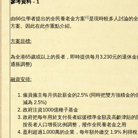
參考資料 - 1
[4]
由66位學者提出的全民養老金方案
是現時較多人討論的
方案。因此在此作重點介紹。
方案目標:
為全港65歲或以上的長者，即時提供每月3,230元的退休金
通脹調整)
融資安排:
僱員僱主每月供款薪金的2.5% (同時把雙方強積金的供
減為 2.5%)
政府注資1000億種子基金
政府把每年用於支付長者綜援標準金額及高齡津貼的
按長者人口增長比例調整，撥作全民養老金之用
盈利超過1,000萬的企業，每年額外繳交 1.9% 利得稅