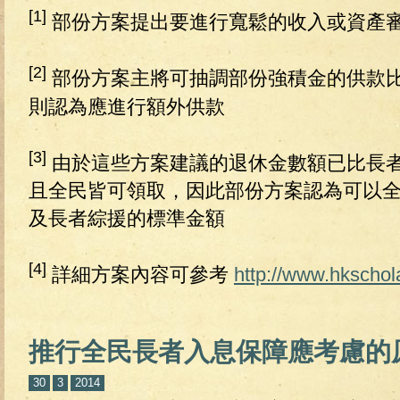
[1]
部份方案提出要進行寬鬆的收入或資產
[2]
部份方案主將可抽調部份強積金的供款
則認為應進行額外供款
[3]
由於這些方案建議的退休金數額已比長
且全民皆可領取，因此部份方案認為可以
及長者綜援的標準金額
[4]
詳細方案內容可參考
http://www.hkschol
推行全民長者入息保障應考慮的
30
3
2014