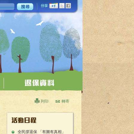
列印
轉寄
全民撐退保 「有圖有真相」