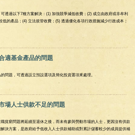
透過以下7種方案解決：(1) 加強競爭減低收費；(2) 成立由政府或非牟利
較低的產品；(4) 立法規管收費；(5) 透過優化各項行政措施減少行政成本；
。
費過高的問題
合適基金產品的問題
品的問題，可透過設立預設選項及簡化投資選項來處理。
最合適基金產品的問題
市場人士供款不足的問題
在職貧窮問題將延續至退休之後，而未有參與勞動市場的人士，更因沒有供款
個解決方案，是政府給予低收入人士供款補助或對累計儲蓄較少的成員提供補