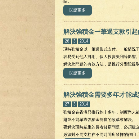
貼。
閱讀更多
關於解決低收入或未有參與勞
解決強積金一筆過支款引起
28
3
2014
現時強積金以一筆過形式支付。一般情況下
容易受到他人挪用、個人投資失利等影響
解決此問題的有效方法，是推行分階段提
閱讀更多
關於解決強積金一筆過支款引
解決強積金需要多年才能成
27
3
2014
強積金在香港只推行約十多年，制度尚未
題並不能單靠強積金制度的改革來解決。
要解決現時嚴重的長者貧窮問題，必須建
必須對不同支柱在不同時間所發揮的作用