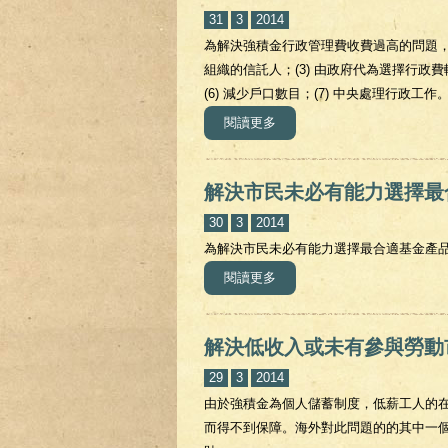
31
3
2014
為解決強積金行政管理費收費過高的問題，可
組織的信託人；(3) 由政府代為選擇行政費
(6) 減少戶口數目；(7) 中央處理行政工作
閱讀更多
關於解決強積金行政管理費收
解決市民未必有能力選擇最
30
3
2014
為解決市民未必有能力選擇最合適基金產
閱讀更多
關於解決市民未必有能力選擇
解決低收入或未有參與勞動
29
3
2014
由於強積金為個人儲蓄制度，低薪工人的
而得不到保障。海外對此問題的的其中一